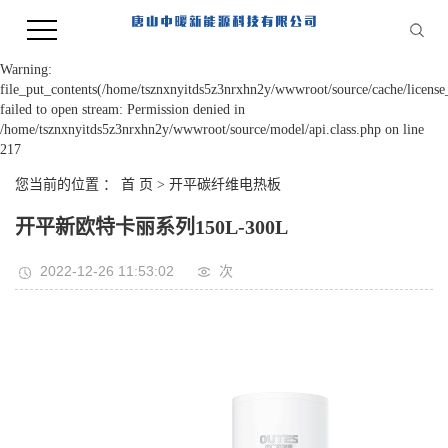
Warning:
file_put_contents(/home/tsznxnyitds5z3nrxhn2y/wwwroot/source/cache/license
failed to open stream: Permission denied in
/home/tsznxnyitds5z3nrxhn2y/wwwroot/source/model/api.class.php on line
217
您当前的位置 ：
首 页
>
开平碳纤维电热板
开平新欧特卡丽系列150L-300L
2022-12-26 11:53:02
次