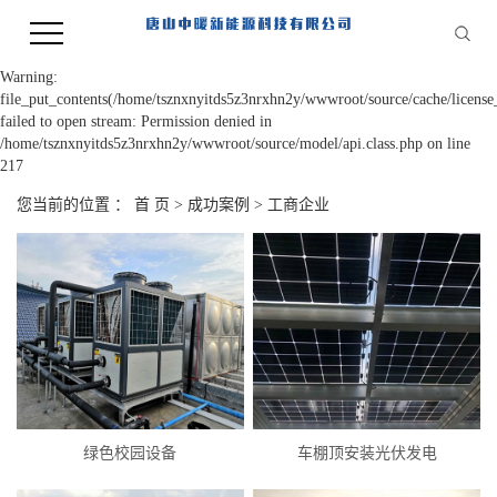
Warning:
file_put_contents(/home/tsznxnyitds5z3nrxhn2y/wwwroot/source/cache/license
failed to open stream: Permission denied in
/home/tsznxnyitds5z3nrxhn2y/wwwroot/source/model/api.class.php on line
217
您当前的位置 ：
首 页
>
成功案例
>
工商企业
绿色校园设备
车棚顶安装光伏发电