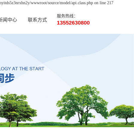
xnyitds5z3nrxhn2y/wwwroot/source/model/api.class.php on line 217
服务热线：
新闻中心
联系方式
13552630800