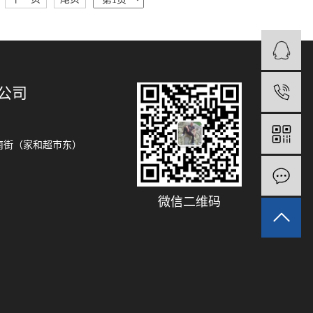
公司
1
南街（家和超市东）
微信二维码