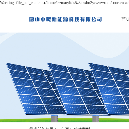
Warning: file_put_contents(/home/tsznxnyitds5z3nrxhn2y/wwwroot/source/cache
首