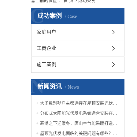
您当前的位置 ：
首 页
>
成功案例
C
成功案例
Case
家庭用户
工商企业
施工案例
N
新闻资讯
News
大多数别墅户主都选择在屋顶安装光伏发电
分布式太阳能光伏发电系统适合安装在哪些地方
寒潮之下迎暖冬，唐山空气能采暖打造北方供暖堡垒
屋顶光伏发电面临的关键问题有哪些？你都了解过吗？